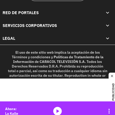
RED DE PORTALES
SERVICIOS CORPORATIVOS
LEGAL
El uso de este sitio web implica la aceptación de los
Términos y condiciones
y
Políticas de Tratamiento de la
Información
de
CARACOL TELEVISIÓN S.A.
Todos los
Derechos Reservados D.R.A. Prohibida su reproducción
total o parcial, así como su traducción a cualquier idioma sin
autorización escrita de su titular. Reproduction in whole or
c
in part, or translation without written permission is
prohibited. All rights reserved 2025.
PUBLICIDAD
MIEMBRO DE:
media-icon
La Kalle