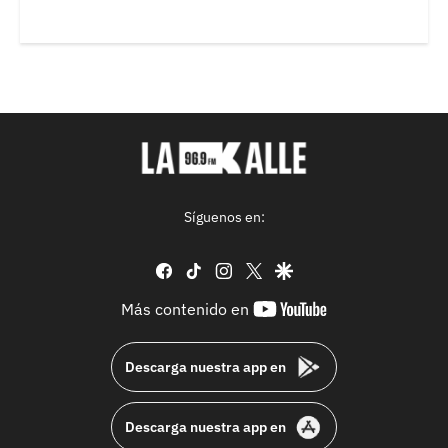
Síguenos en:
facebook
tiktok
instagram
twitter
google
youtube-
Más contenido en
footer
Descarga nuestra app en
Descarga nuestra app en