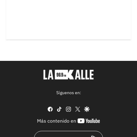
Síguenos en:
facebook
tiktok
instagram
twitter
google
youtube-
Más contenido en
footer