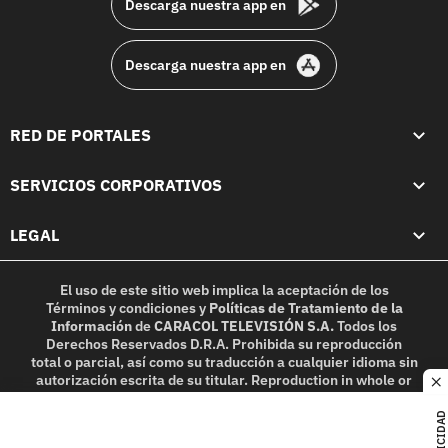
Descarga nuestra app en
Descarga nuestra app en
RED DE PORTALES
SERVICIOS CORPORATIVOS
LEGAL
El uso de este sitio web implica la aceptación de los
Términos y condiciones
y
Políticas de Tratamiento de la
Información
de
CARACOL TELEVISIÓN S.A.
Todos los
Derechos Reservados D.R.A. Prohibida su reproducción
total o parcial, así como su traducción a cualquier idioma sin
autorización escrita de su titular. Reproduction in whole or
c
in part, or translation without written permission is
prohibited. All rights reserved 2025.
PUBLICIDAD