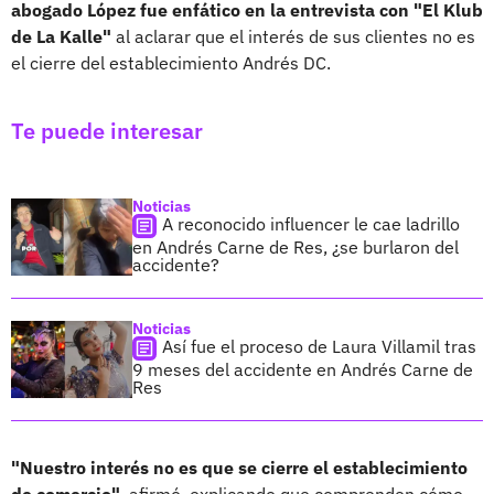
abogado López fue enfático en la entrevista con "El Klub
de La Kalle"
al aclarar que el interés de sus clientes no es
el cierre del establecimiento Andrés DC.
Te puede interesar
Noticias
A reconocido influencer le cae ladrillo
en Andrés Carne de Res, ¿se burlaron del
accidente?
Noticias
Así fue el proceso de Laura Villamil tras
9 meses del accidente en Andrés Carne de
Res
"Nuestro interés no es que se cierre el establecimiento
de comercio"
, afirmó, explicando que comprenden cómo