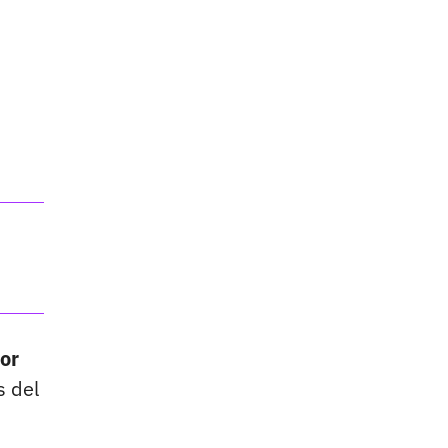
dor
s del