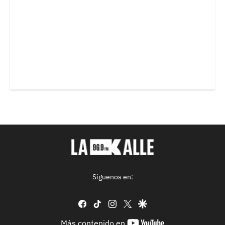
Síguenos en:
facebook
tiktok
instagram
twitter
google
youtube-
Más contenido en