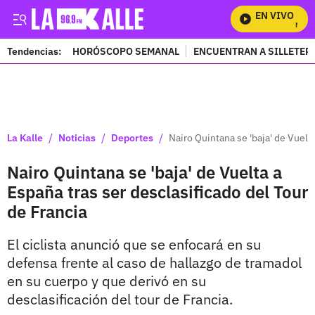
EN VIVO
Mira T
Tendencias:
HORÓSCOPO SEMANAL
ENCUENTRAN A SILLETER
PUBLICIDAD
/
/
/
La Kalle
Noticias
Deportes
Nairo Quintana se 'baja' de Vuelt
Nairo Quintana se 'baja' de Vuelta a
España tras ser desclasificado del Tour
de Francia
El ciclista anunció que se enfocará en su
defensa frente al caso de hallazgo de tramadol
en su cuerpo y que derivó en su
desclasificación del tour de Francia.