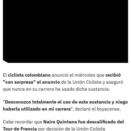
El
ciclista colombiano
anunció el miércoles que
recibió
"con sorpresa" el anuncio
de la Unión Ciclista y aseguró
que nunca en su carrera ha usado dicha sustancia.
"
Desconozco totalmente el uso de esta sustancia y niego
haberla utilizado en mi carrera
", declaró el boyacense.
Cabe recordar que
Nairo Quintana fue descalificado del
Tour de Francia
por decisión de la Unión Ciclista