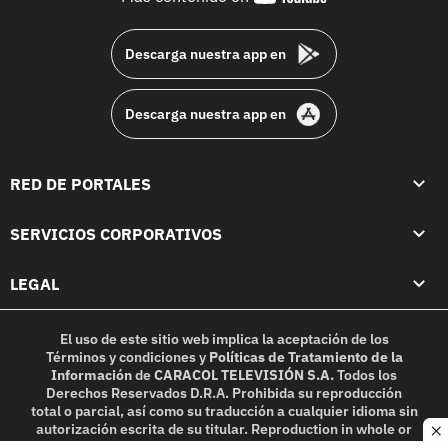
footer
Descarga nuestra app en
Descarga nuestra app en
RED DE PORTALES
SERVICIOS CORPORATIVOS
LEGAL
El uso de este sitio web implica la aceptación de los
Términos y condiciones
y
Políticas de Tratamiento de la
Información
de
CARACOL TELEVISIÓN S.A.
Todos los
Derechos Reservados D.R.A. Prohibida su reproducción
total o parcial, así como su traducción a cualquier idioma sin
autorización escrita de su titular. Reproduction in whole or
c
in part, or translation without written permission is