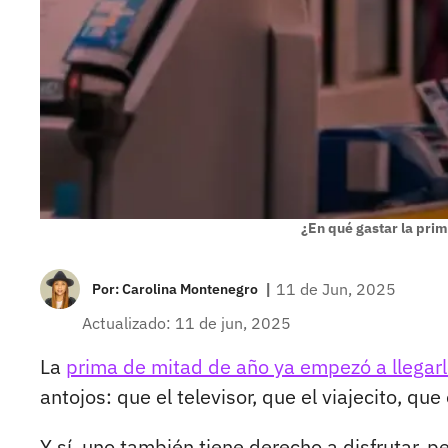
¿En qué gastar la pri
|
11 de Jun, 2025
Por:
Carolina Montenegro
Actualizado: 11 de jun, 2025
La
prima de mitad de año ya empezó a llegar
antojos: que el televisor, que el viajecito, qu
Y sí, uno también tiene derecho a disfrutar, pe