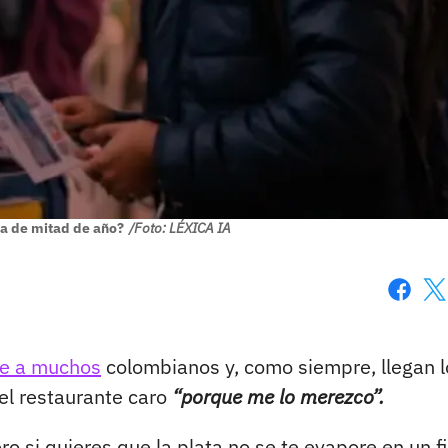
ma de mitad de año?
/Foto: LÉXICA IA
Faceboo
X
le a muchos
colombianos y, como siempre, llegan l
e el restaurante caro
“porque me lo merezco”.
ro si quieres que la plata no se te evapore en un f