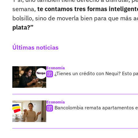
semana,
te contamos tres formas inteligent
bolsillo, sino de moverla bien para que más 
plata?”
Últimas noticias
Economía
¿Tienes un crédito con Nequi? Esto p
Economía
Bancolombia remata apartamentos en