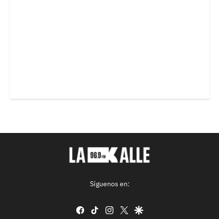
Síguenos en:
facebook
tiktok
instagram
twitter
google