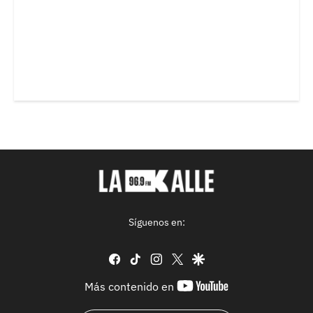
Síguenos en:
facebook
tiktok
instagram
twitter
google
youtube-
Más contenido en
footer