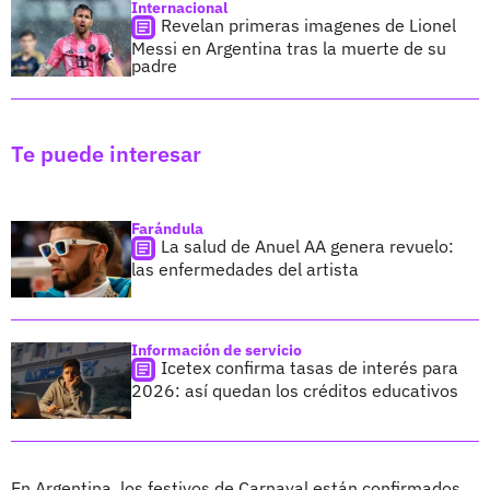
Internacional
Revelan primeras imagenes de Lionel
Messi en Argentina tras la muerte de su
padre
Te puede interesar
Farándula
La salud de Anuel AA genera revuelo:
las enfermedades del artista
Información de servicio
Icetex confirma tasas de interés para
2026: así quedan los créditos educativos
En Argentina, los festivos de Carnaval están confirmados