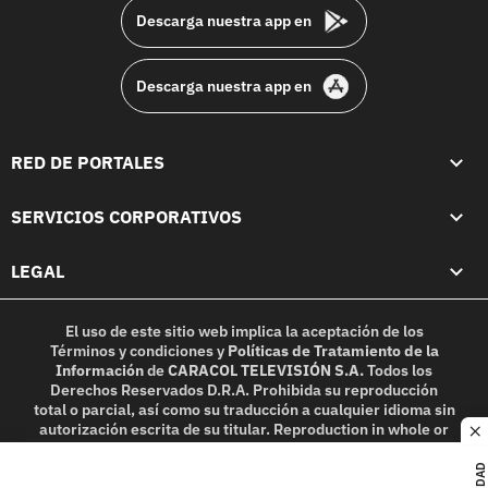
Descarga nuestra app en
Descarga nuestra app en
RED DE PORTALES
SERVICIOS CORPORATIVOS
LEGAL
El uso de este sitio web implica la aceptación de los
Términos y condiciones
y
Políticas de Tratamiento de la
Información
de
CARACOL TELEVISIÓN S.A.
Todos los
Derechos Reservados D.R.A. Prohibida su reproducción
total o parcial, así como su traducción a cualquier idioma sin
autorización escrita de su titular. Reproduction in whole or
c
in part, or translation without written permission is
prohibited. All rights reserved 2025.