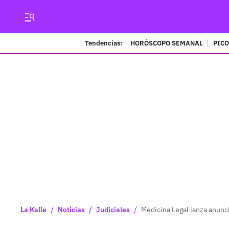
Tendencias:
HORÓSCOPO SEMANAL
PICO
/
/
/
La Kalle
Noticias
Judiciales
Medicina Legal lanza anunc