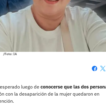
/Foto: IA
Faceboo
X
 inesperado luego de
conocerse que las dos person
ón con la desaparición de la mujer quedaron en
ención.