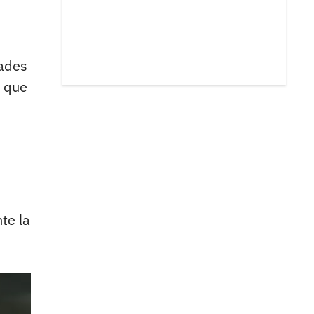
dades
l que
te la