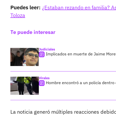
Puedes leer:
¿Estaban rezando en familia? Así
Toloza
Te puede interesar
Judiciales
Implicados en muerte de Jaime Moreno
Virales
Hombre encontró a un policía dentro d
La noticia generó múltiples reacciones debid