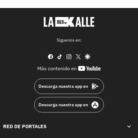
Síguenos en:
facebook
tiktok
instagram
twitter
google
youtube-
Más contenido en
footer
Descarga nuestra app en
Descarga nuestra app en
RED DE PORTALES