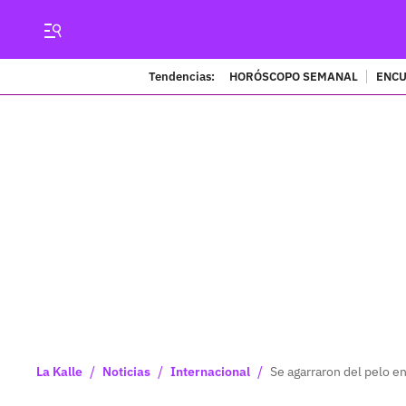
Tendencias:
HORÓSCOPO SEMANAL
ENCU
/
/
/
La Kalle
Noticias
Internacional
Se agarraron del pelo e