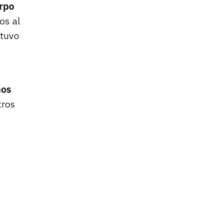
rpo
os al
 tuvo
nos
tros