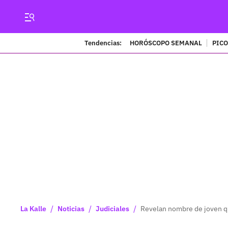
Tendencias:
HORÓSCOPO SEMANAL
PICO
/
/
/
La Kalle
Noticias
Judiciales
Revelan nombre de joven q