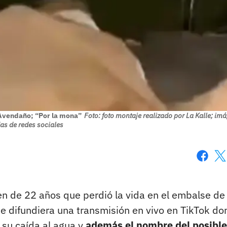
Avendaño; “Por la mona”
Foto: foto montaje realizado por La Kalle; im
s de redes sociales
Faceboo
X
en de 22 años que perdió la vida en el embalse de
e difundiera una transmisión en vivo en TikTok d
 su caída al agua y
además el nombre del posible