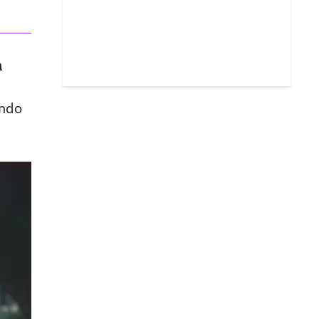
a
endo