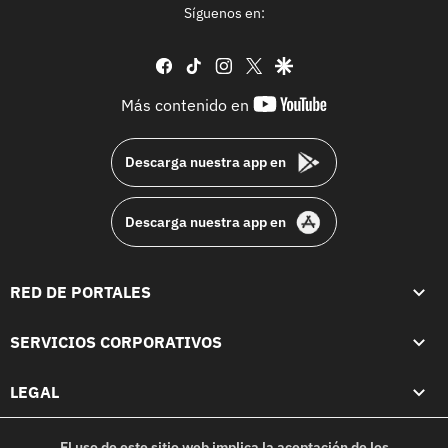
Síguenos en:
facebook
tiktok
instagram
twitter
google
youtube-
Más contenido en
footer
Descarga nuestra app en
Descarga nuestra app en
RED DE PORTALES
SERVICIOS CORPORATIVOS
LEGAL
El uso de este sitio web implica la aceptación de los