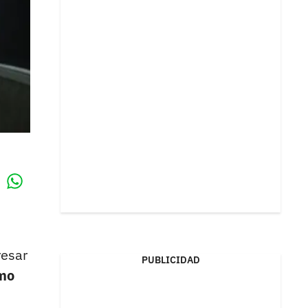
Whatsapp
k
resar
PUBLICIDAD
omo