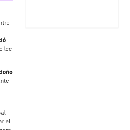
ntre
ció
se lee
ndoño
ante
bal
r el
 pero