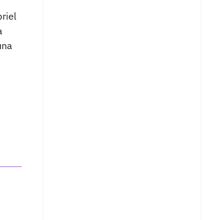
riel
a
una