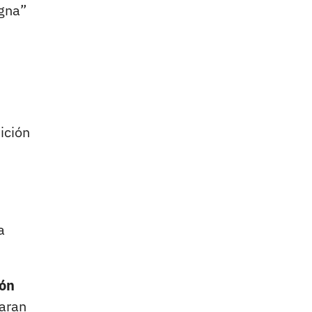
igna”
ición
a
ión
paran