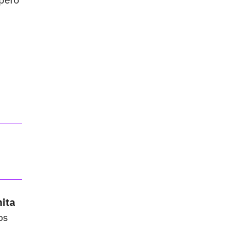
ita
os