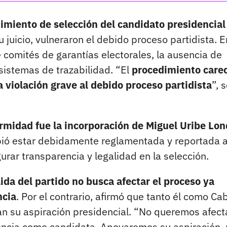
dimiento de selección del candidato presidencial
u juicio, vulneraron el debido proceso partidista. E
 comités de garantías electorales, la ausencia de
sistemas de trazabilidad. “El
procedimiento care
 violación grave al debido proceso partidista
”, 
rmidad fue la incorporación de Miguel Uribe Lo
debió estar debidamente reglamentada y reportada 
urar transparencia y legalidad en la selección.
lida del partido no busca afectar el proceso ya
ncia
. Por el contrario, afirmó que tanto él como Ca
án su aspiración presidencial. “No queremos afecta
encia como candidata. Apoyaremos su aspiración,