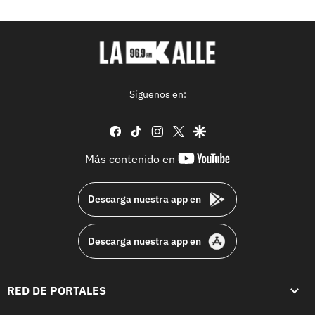
Síguenos en:
facebook
tiktok
instagram
twitter
google
youtube-
Más contenido en
footer
Descarga nuestra app en
Descarga nuestra app en
RED DE PORTALES