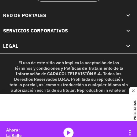
RED DE PORTALES
SERVICIOS CORPORATIVOS
LEGAL
El uso de este sitio web implica la aceptación de los
Términos y condiciones
y
Políticas de Tratamiento de la
Información
de
CARACOL TELEVISIÓN S.A.
Todos los
Derechos Reservados D.R.A. Prohibida su reproducción
total o parcial, así como su traducción a cualquier idioma sin
autorización escrita de su titular. Reproduction in whole or
c
in part, or translation without written permission is
prohibited. All rights reserved 2025.
PUBLICIDAD
MIEMBRO DE:
media-icon
La Kalle