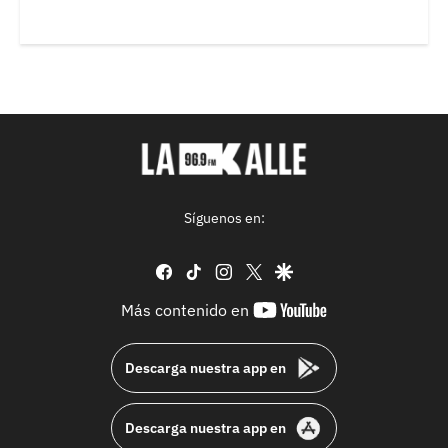
Síguenos en:
facebook
tiktok
instagram
twitter
google
youtube-
Más contenido en
footer
Descarga nuestra app en
Descarga nuestra app en