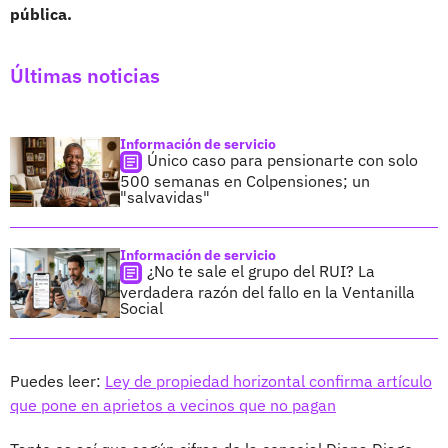
pública.
Últimas noticias
Información de servicio
Único caso para pensionarte con solo
500 semanas en Colpensiones; un
"salvavidas"
Información de servicio
¿No te sale el grupo del RUI? La
verdadera razón del fallo en la Ventanilla
Social
Puedes leer:
Ley de propiedad horizontal confirma artículo
que pone en aprietos a vecinos que no pagan