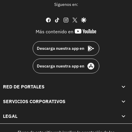
Síguenos en:
facebook
tiktok
instagram
twitter
google
youtube-
Más contenido en
footer
Descarga nuestra app en
Descarga nuestra app en
RED DE PORTALES
SERVICIOS CORPORATIVOS
LEGAL