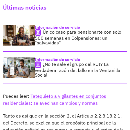
Últimas noticias
Información de servicio
Único caso para pensionarte con solo
500 semanas en Colpensiones; un
"salvavidas"
Información de servicio
¿No te sale el grupo del RUI? La
verdadera razón del fallo en la Ventanilla
Social
Puedes leer:
Tatequieto a vigilantes en conjuntos
residenciales; se avecinan cambios y normas
Tanto es así que en la sección 2, el Artículo 2.2.8.18.2.1,
del Decreto, se explica que el propósito principal de la
actuación policial es recuperar la armonía y el orden de la