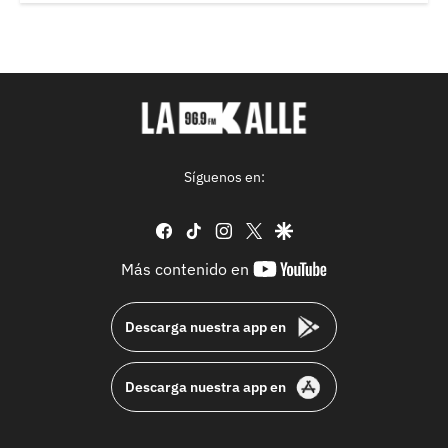
Síguenos en:
facebook
tiktok
instagram
twitter
google
youtube-
Más contenido en
footer
Descarga nuestra app en
Descarga nuestra app en