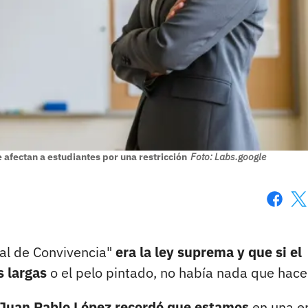
 afectan a estudiantes por una restricción
Foto: Labs.google
Faceboo
X
al de Convivencia"
era la ley suprema y que si el
s largas
o el pelo pintado, no había nada que hacer
 Juan Pablo López recordó que estamos
en una e