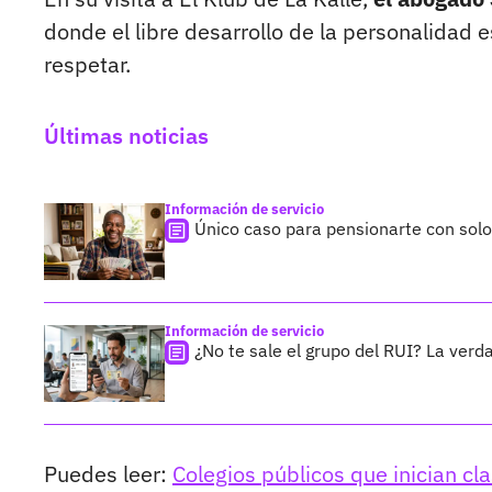
donde el libre desarrollo de la personalidad
respetar.
Últimas noticias
Información de servicio
Único caso para pensionarte con sol
Información de servicio
¿No te sale el grupo del RUI? La verda
Puedes leer:
Colegios públicos que inician c