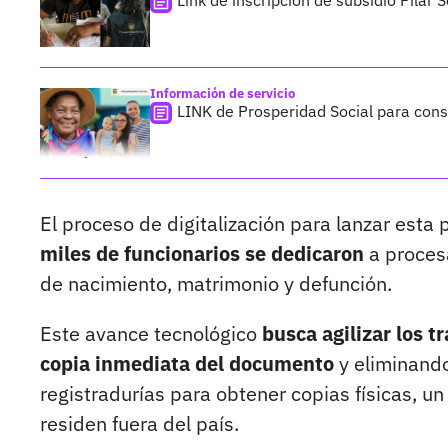
Link de inscripción de subsidio Pilar
Información de servicio
LINK de Prosperidad Social para con
El proceso de digitalización para lanzar esta
miles de funcionarios se dedicaron
a procesa
de nacimiento, matrimonio y defunción.
Este avance tecnológico
busca agilizar los 
copia inmediata del documento
y eliminando
registradurías para obtener copias físicas, un
residen fuera del país.