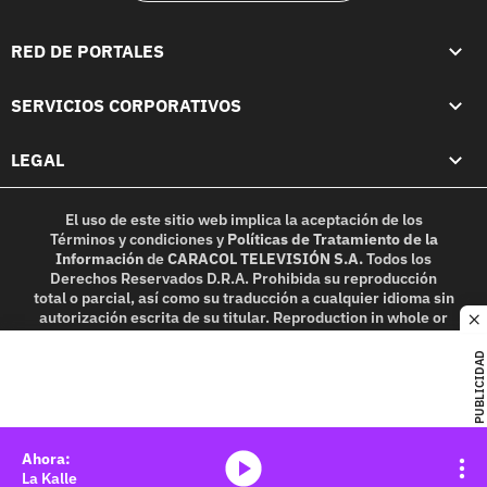
RED DE PORTALES
SERVICIOS CORPORATIVOS
LEGAL
El uso de este sitio web implica la aceptación de los
Términos y condiciones
y
Políticas de Tratamiento de la
Información
de
CARACOL TELEVISIÓN S.A.
Todos los
Derechos Reservados D.R.A. Prohibida su reproducción
total o parcial, así como su traducción a cualquier idioma sin
autorización escrita de su titular. Reproduction in whole or
c
in part, or translation without written permission is
prohibited. All rights reserved 2025.
PUBLICIDAD
MIEMBRO DE:
media-icon
La Kalle