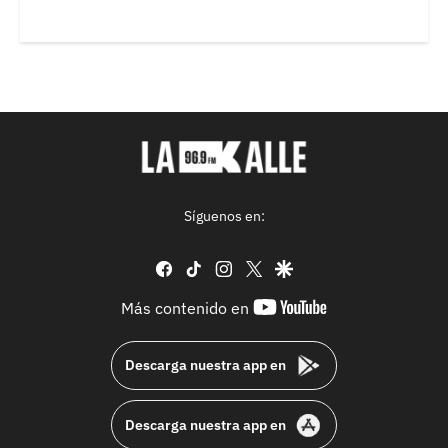
Síguenos en:
facebook
tiktok
instagram
twitter
google
youtube-
Más contenido en
footer
Descarga nuestra app en
Descarga nuestra app en