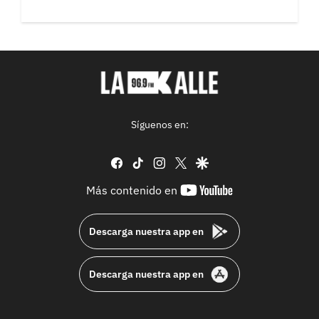
Síguenos en:
facebook
tiktok
instagram
twitter
google
youtube-
Más contenido en
footer
Descarga nuestra app en
Descarga nuestra app en