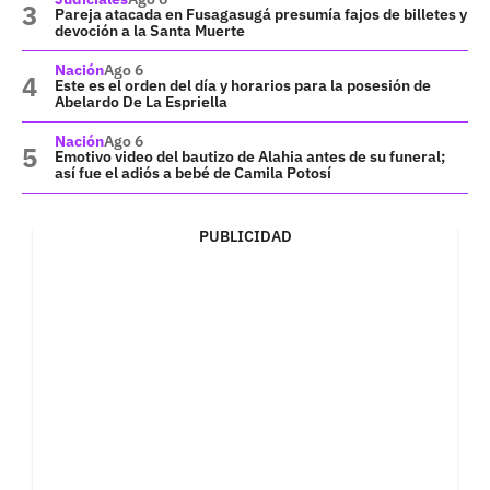
Pareja atacada en Fusagasugá presumía fajos de billetes y
devoción a la Santa Muerte
Nación
Ago 6
Este es el orden del día y horarios para la posesión de
Abelardo De La Espriella
Nación
Ago 6
Emotivo video del bautizo de Alahia antes de su funeral;
así fue el adiós a bebé de Camila Potosí
PUBLICIDAD