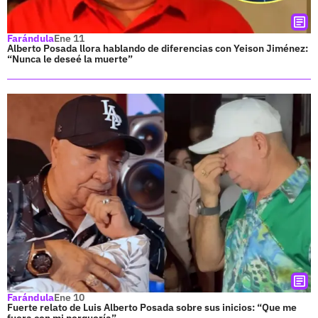
Farándula
Ene 11
Alberto Posada llora hablando de diferencias con Yeison Jiménez:
“Nunca le deseé la muerte”
Farándula
Ene 10
Fuerte relato de Luis Alberto Posada sobre sus inicios: “Que me
fuera con mi porquería”