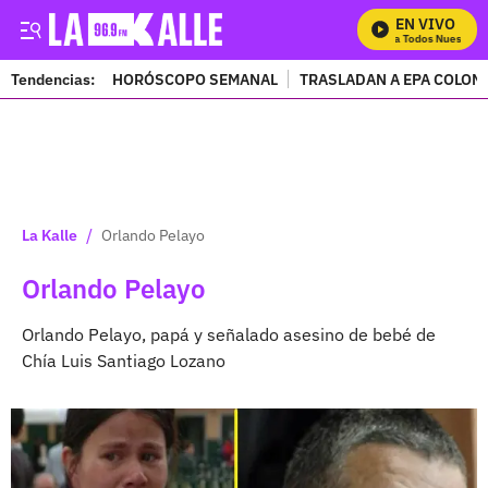
EN VIVO
Mira Todos Nuestros Pr
Tendencias:
HORÓSCOPO SEMANAL
TRASLADAN A EPA COLOM
PUBLICIDAD
/
La Kalle
Orlando Pelayo
Orlando Pelayo
Orlando Pelayo, papá y señalado asesino de bebé de
Chía Luis Santiago Lozano