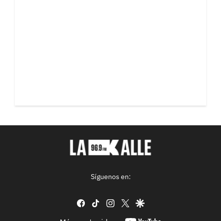
Síguenos en:
facebook
tiktok
instagram
twitter
google