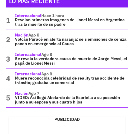
LO MÁS RECIENTE
Internacional
Hace 1 hora
Revelan primeras imagenes de Lionel Messi en Argentina
tras la muerte de su padre
Nación
Ago 8
Volcán Puracé en alerta naranja: seis emisiones de ceniza
ponen en emergencia al Cauca
Internacional
Ago 8
Se revela la verdadera causa de muerte de Jorge Messi, el
papá de Lionel Messi
Internacional
Ago 8
Muere reconocida celebridad de reality tras accidente de
tránsito; grababa un comercial
Nación
Ago 7
VIDEO: Así llegó Abelardo de la Espriella a su posesión
junto a su esposa y sus cuatro hijos
PUBLICIDAD