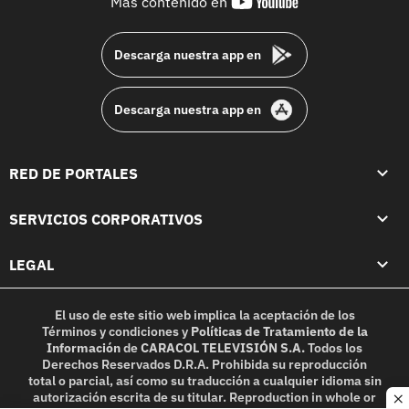
youtube-
Más contenido en
footer
Descarga nuestra app en
Descarga nuestra app en
RED DE PORTALES
SERVICIOS CORPORATIVOS
LEGAL
El uso de este sitio web implica la aceptación de los
Términos y condiciones
y
Políticas de Tratamiento de la
Información
de
CARACOL TELEVISIÓN S.A.
Todos los
Derechos Reservados D.R.A. Prohibida su reproducción
total o parcial, así como su traducción a cualquier idioma sin
autorización escrita de su titular. Reproduction in whole or
c