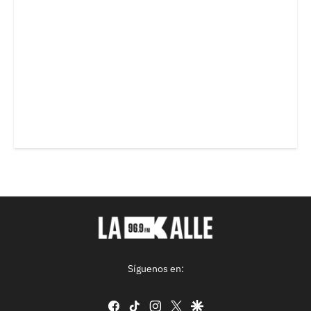
Síguenos en:
facebook
tiktok
instagram
twitter
google