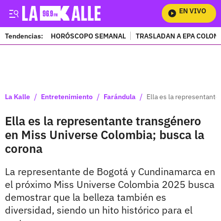
EN VIVO
Mira
Tendencias:
HORÓSCOPO SEMANAL
TRASLADAN A EPA COLOM
PUBLICIDAD
/
/
/
La Kalle
Entretenimiento
Farándula
Ella es la representant
Ella es la representante transgénero
en Miss Universe Colombia; busca la
corona
La representante de Bogotá y Cundinamarca en
el próximo Miss Universe Colombia 2025 busca
demostrar que la belleza también es
diversidad, siendo un hito histórico para el