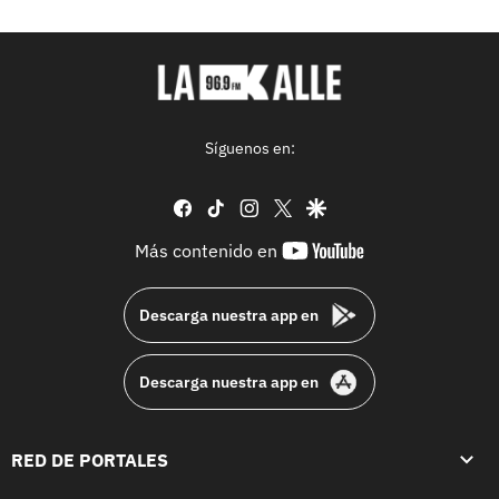
Síguenos en:
facebook
tiktok
instagram
twitter
google
youtube-
Más contenido en
footer
Descarga nuestra app en
Descarga nuestra app en
RED DE PORTALES