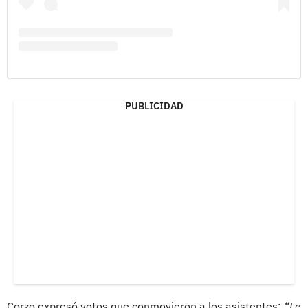
PUBLICIDAD
Corzo expresó votos que conmovieron a los asistentes:
“Le