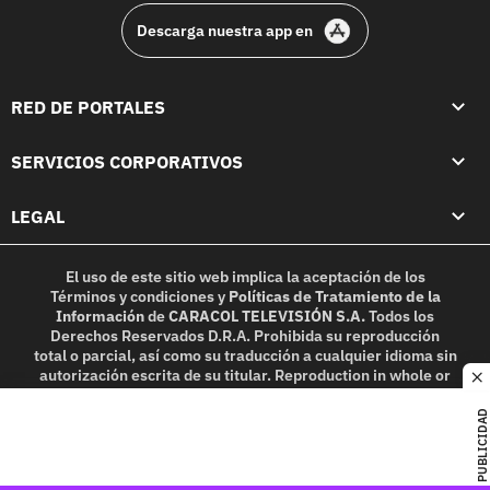
Descarga nuestra app en
RED DE PORTALES
SERVICIOS CORPORATIVOS
LEGAL
El uso de este sitio web implica la aceptación de los
Términos y condiciones
y
Políticas de Tratamiento de la
Información
de
CARACOL TELEVISIÓN S.A.
Todos los
Derechos Reservados D.R.A. Prohibida su reproducción
total o parcial, así como su traducción a cualquier idioma sin
autorización escrita de su titular. Reproduction in whole or
c
in part, or translation without written permission is
prohibited. All rights reserved 2025.
PUBLICIDAD
MIEMBRO DE: