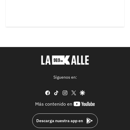
Síguenos en:
facebook
tiktok
instagram
twitter
google
youtube-
Más contenido en
footer
Descarga nuestra app en