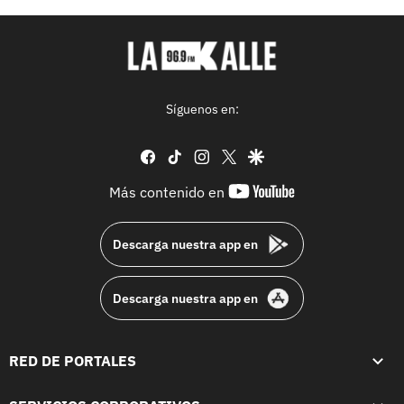
Síguenos en:
facebook
tiktok
instagram
twitter
google
youtube-
Más contenido en
footer
Descarga nuestra app en
Descarga nuestra app en
RED DE PORTALES