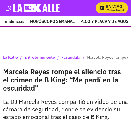
EN VIVO
Mira Todos Nuestros P
Tendencias:
HORÓSCOPO SEMANAL
PICO Y PLACA 7 DE AGOS
PUBLICIDAD
/
/
/
La Kalle
Entretenimiento
Farándula
Marcela Reyes rompe el s
Marcela Reyes rompe el silencio tras
el crimen de B King: “Me perdí en la
oscuridad”
La DJ Marcela Reyes compartió un video de una
cámara de seguridad, donde se evidenció su
estado emocional tras el caso de B King.