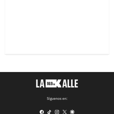
Síguenos en:
facebook
tiktok
instagram
twitter
google