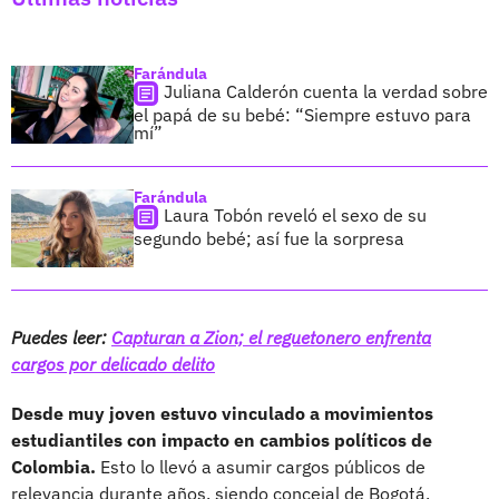
Farándula
Juliana Calderón cuenta la verdad sobre
el papá de su bebé: “Siempre estuvo para
mí”
Farándula
Laura Tobón reveló el sexo de su
segundo bebé; así fue la sorpresa
Puedes leer:
Capturan a Zion; el reguetonero enfrenta
cargos por delicado delito
Desde muy joven estuvo vinculado a movimientos
estudiantiles con impacto en cambios políticos de
Colombia.
Esto lo llevó a asumir cargos públicos de
relevancia durante años, siendo concejal de Bogotá,