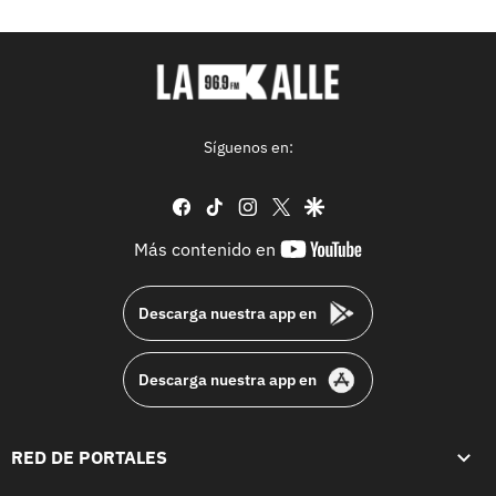
Síguenos en:
facebook
tiktok
instagram
twitter
google
youtube-
Más contenido en
footer
Descarga nuestra app en
Descarga nuestra app en
RED DE PORTALES