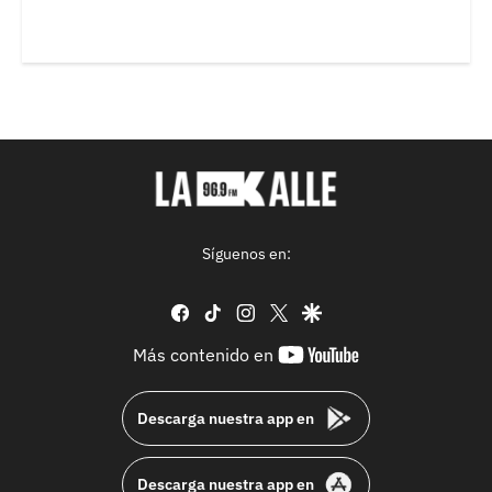
Síguenos en:
facebook
tiktok
instagram
twitter
google
youtube-
Más contenido en
footer
Descarga nuestra app en
Descarga nuestra app en