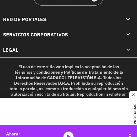
RED DE PORTALES
SERVICIOS CORPORATIVOS
LEGAL
El uso de este sitio web implica la aceptación de los
Términos y condiciones
y
Políticas de Tratamiento de la
Información
de
CARACOL TELEVISIÓN S.A.
Todos los
Derechos Reservados D.R.A. Prohibida su reproducción
total o parcial, así como su traducción a cualquier idioma sin
autorización escrita de su titular. Reproduction in whole or
c
in part, or translation without written permission is
prohibited. All rights reserved 2025.
PUBLICIDAD
MIEMBRO DE:
media-icon