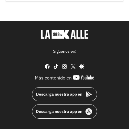
Síguenos en:
facebook
tiktok
instagram
twitter
google
youtube-
Más contenido en
footer
Descarga nuestra app en
Descarga nuestra app en