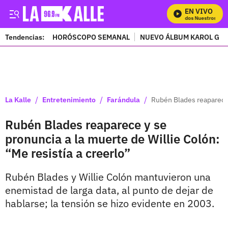
EN VIVO
Mira Todos Nuestros Prog
Tendencias:
HORÓSCOPO SEMANAL
NUEVO ÁLBUM KAROL G
PUBLICIDAD
/
/
/
La Kalle
Entretenimiento
Farándula
Rubén Blades reaparece y
Rubén Blades reaparece y se
pronuncia a la muerte de Willie Colón:
“Me resistía a creerlo”
Rubén Blades y Willie Colón mantuvieron una
enemistad de larga data, al punto de dejar de
hablarse; la tensión se hizo evidente en 2003.