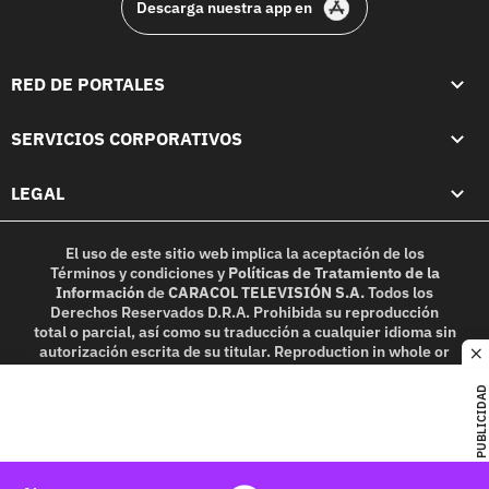
Descarga nuestra app en
RED DE PORTALES
SERVICIOS CORPORATIVOS
LEGAL
El uso de este sitio web implica la aceptación de los
Términos y condiciones
y
Políticas de Tratamiento de la
Información
de
CARACOL TELEVISIÓN S.A.
Todos los
Derechos Reservados D.R.A. Prohibida su reproducción
total o parcial, así como su traducción a cualquier idioma sin
autorización escrita de su titular. Reproduction in whole or
c
in part, or translation without written permission is
prohibited. All rights reserved 2025.
PUBLICIDAD
MIEMBRO DE: