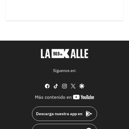
Síguenos en:
facebook
tiktok
instagram
twitter
google
youtube-
Más contenido en
footer
Descarga nuestra app en