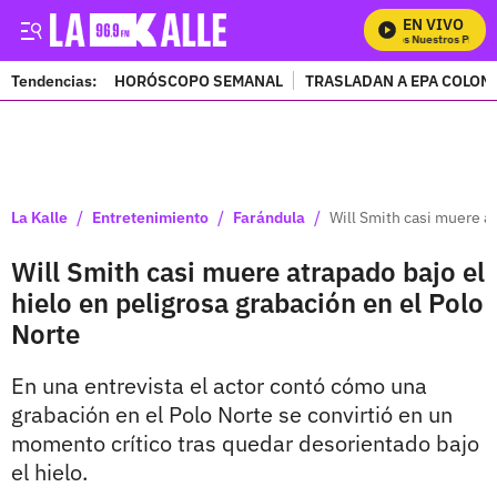
EN VIVO
Mira Todos Nuestros Progra
Tendencias:
HORÓSCOPO SEMANAL
TRASLADAN A EPA COLOM
PUBLICIDAD
/
/
/
La Kalle
Entretenimiento
Farándula
Will Smith casi muere at
Will Smith casi muere atrapado bajo el
hielo en peligrosa grabación en el Polo
Norte
En una entrevista el actor contó cómo una
grabación en el Polo Norte se convirtió en un
momento crítico tras quedar desorientado bajo
el hielo.