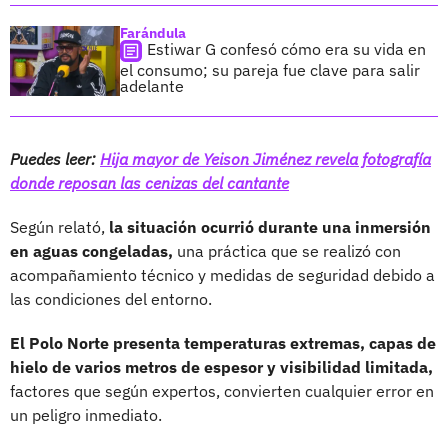
Farándula
Estiwar G confesó cómo era su vida en
el consumo; su pareja fue clave para salir
adelante
Puedes leer:
Hija mayor de Yeison Jiménez revela fotografía
donde reposan las cenizas del cantante
Según relató,
la situación ocurrió durante una inmersión
en aguas congeladas,
una práctica que se realizó con
acompañamiento técnico y medidas de seguridad debido a
las condiciones del entorno.
El Polo Norte presenta temperaturas extremas, capas de
hielo de varios metros de espesor y visibilidad limitada,
factores que según expertos, convierten cualquier error en
un peligro inmediato.