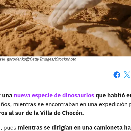
rio
gorodenkoff/Getty Images/iStockphoto
Faceboo
X
r una
nueva especie de dinosaurios
que habitó e
años, mientras se encontraban en una expedición p
os al sur de la Villa de Chocón.
e, pues
mientras se dirigían en una camioneta ha