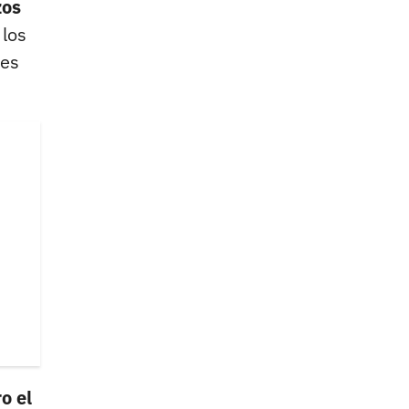
zos
 los
tes
o el