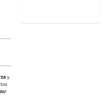
erza
y
stos
tor