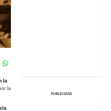
Whatsapp
k
n la
or la
PUBLICIDAD
cia