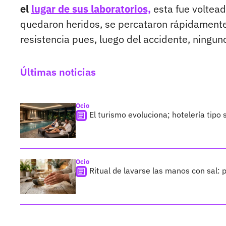
el
lugar de sus laboratorios,
esta fue voltead
quedaron heridos, se percataron rápidamente 
resistencia pues, luego del accidente, ninguno
Últimas noticias
Ocio
El turismo evoluciona; hotelería tipo
Ocio
Ritual de lavarse las manos con sal: