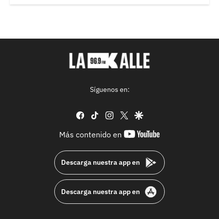
Síguenos en:
facebook
tiktok
instagram
twitter
google
youtube-
Más contenido en
footer
Descarga nuestra app en
Descarga nuestra app en