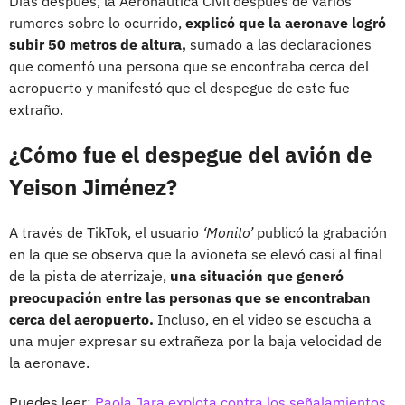
Días después, la Aeronáutica Civil después de varios
rumores sobre lo ocurrido,
explicó que la aeronave logró
subir 50 metros de altura,
sumado a las declaraciones
que comentó una persona que se encontraba cerca del
aeropuerto y manifestó que el despegue de este fue
extraño.
¿Cómo fue el despegue del avión de
Yeison Jiménez?
A través de TikTok, el usuario
‘Monito’
publicó la grabación
en la que se observa que la avioneta se elevó casi al final
de la pista de aterrizaje,
una situación que generó
preocupación entre las personas que se encontraban
cerca del aeropuerto.
Incluso, en el video se escucha a
una mujer expresar su extrañeza por la baja velocidad de
la aeronave.
Puedes leer:
Paola Jara explota contra los señalamientos