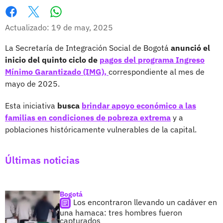
Whatsapp
Facebook
X
Actualizado: 19 de may, 2025
La Secretaría de Integración Social de Bogotá
anunció el
inicio del quinto ciclo de
pagos del programa Ingreso
Mínimo Garantizado (IMG),
correspondiente al mes de
mayo de 2025.
Esta iniciativa
busca
brindar apoyo económico a las
familias en condiciones de pobreza extrema
y a
poblaciones históricamente vulnerables de la capital.
Últimas noticias
Bogotá
Los encontraron llevando un cadáver en
una hamaca: tres hombres fueron
capturados