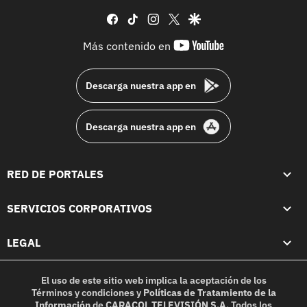
facebook
tiktok
instagram
twitter
google
youtube-
Más contenido en
footer
Descarga nuestra app en
Descarga nuestra app en
RED DE PORTALES
SERVICIOS CORPORATIVOS
LEGAL
El uso de este sitio web implica la aceptación de los
Términos y condiciones
y
Políticas de Tratamiento de la
Información
de
CARACOL TELEVISIÓN S.A.
Todos los