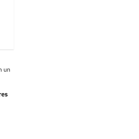
n un
res