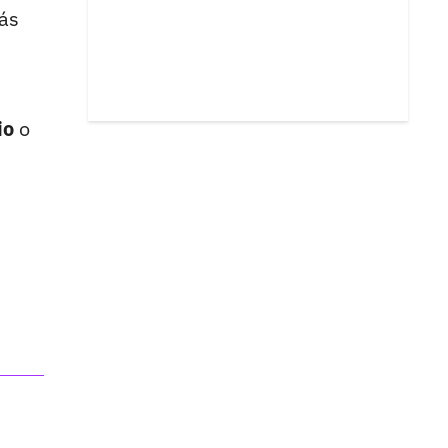
ás
io
o