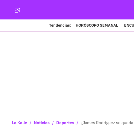
Tendencias:
HORÓSCOPO SEMANAL
ENCU
/
/
/
La Kalle
Noticias
Deportes
¿James Rodríguez se queda s