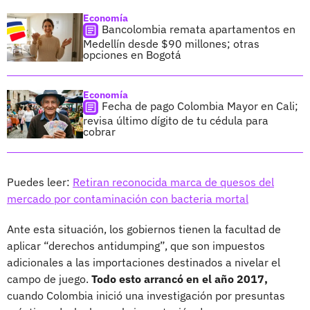
Economía
Bancolombia remata apartamentos en
Medellín desde $90 millones; otras
opciones en Bogotá
Economía
Fecha de pago Colombia Mayor en Cali;
revisa último dígito de tu cédula para
cobrar
Puedes leer:
Retiran reconocida marca de quesos del
mercado por contaminación con bacteria mortal
Ante esta situación, los gobiernos tienen la facultad de
aplicar “derechos antidumping”, que son impuestos
adicionales a las importaciones destinados a nivelar el
campo de juego.
Todo esto arrancó en el año 2017,
cuando Colombia inició una investigación por presuntas