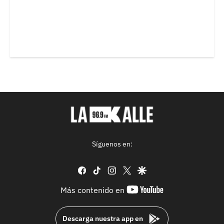
Síguenos en:
facebook
tiktok
instagram
twitter
google
youtube-
Más contenido en
footer
Descarga nuestra app en