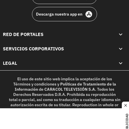
Descarga nuestra app en
RED DE PORTALES
SERVICIOS CORPORATIVOS
LEGAL
El uso de este sitio web implica la aceptación de los
Términos y condiciones
y
Políticas de Tratamiento de la
Información
de
CARACOL TELEVISIÓN S.A.
Todos los
Derechos Reservados D.R.A. Prohibida su reproducción
total o parcial, así como su traducción a cualquier idioma sin
autorización escrita de su titular. Reproduction in whole or
c
in part, or translation without written permission is
prohibited. All rights reserved 2025.
PUBLICIDAD
MIEMBRO DE: