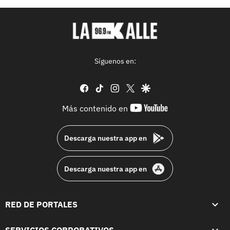
Síguenos en:
facebook
tiktok
instagram
twitter
google
youtube-
Más contenido en
footer
Descarga nuestra app en
Descarga nuestra app en
RED DE PORTALES