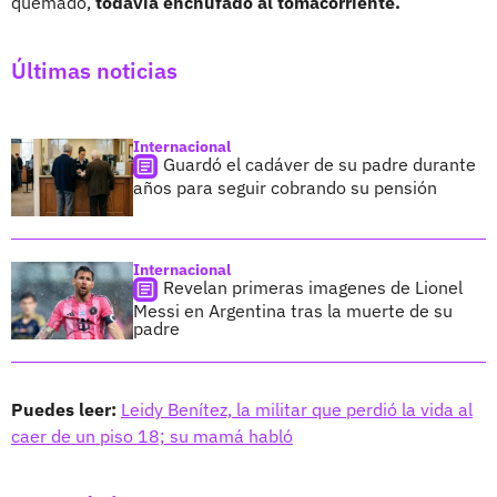
quemado,
todavía enchufado al tomacorriente.
Últimas noticias
Internacional
Guardó el cadáver de su padre durante
años para seguir cobrando su pensión
Internacional
Revelan primeras imagenes de Lionel
Messi en Argentina tras la muerte de su
padre
Puedes leer:
Leidy Benítez, la militar que perdió la vida al
caer de un piso 18; su mamá habló