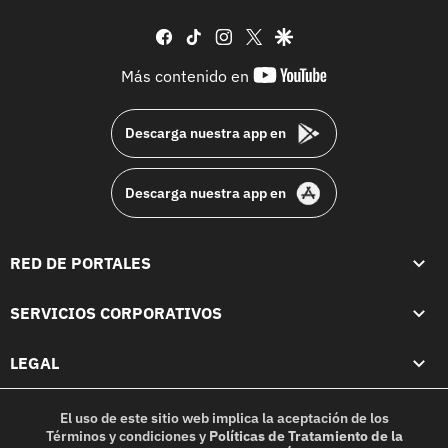
facebook
tiktok
instagram
twitter
google
youtube-
Más contenido en
footer
Descarga nuestra app en
Descarga nuestra app en
RED DE PORTALES
SERVICIOS CORPORATIVOS
LEGAL
El uso de este sitio web implica la aceptación de los
Términos y condiciones
y
Políticas de Tratamiento de la