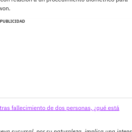
won.
PUBLICIDAD
ras fallecimiento de dos personas, ¿qué está
ueva sucursal, por su naturaleza, implica una inten