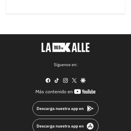
Síguenos en:
facebook
tiktok
instagram
twitter
google
youtube-
Más contenido en
footer
Descarga nuestra app en
Descarga nuestra app en