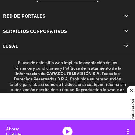
RED DE PORTALES
SERVICIOS CORPORATIVOS
LEGAL
El uso de este sitio web implica la aceptación de los
Términos y condiciones
y
Políticas de Tratamiento de la
Información
de
CARACOL TELEVISIÓN S.A.
Todos los
Derechos Reservados D.R.A. Prohibida su reproducción
total o parcial, así como su traducción a cualquier idioma sin
autorización escrita de su titular. Reproduction in whole or
c
in part, or translation without written permission is
prohibited. All rights reserved 2025.
PUBLICIDAD
MIEMBRO DE:
media-icon
La Kalle