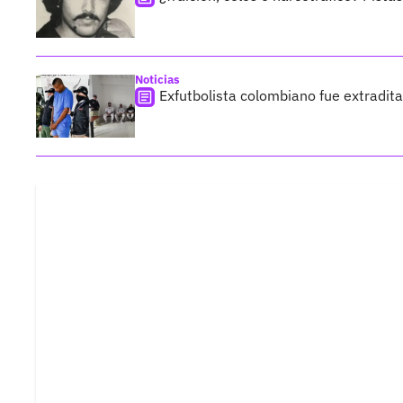
Noticias
Exfutbolista colombiano fue extradit