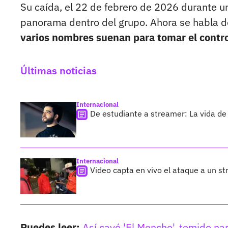
Su caída, el 22 de febrero de 2026 durante un
panorama dentro del grupo. Ahora se habla d
varios nombres suenan para tomar el contro
Últimas noticias
Internacional
De estudiante a streamer: La vida de 
Internacional
Video capta en vivo el ataque a un s
Puedes leer:
Así cayó 'El Mencho', temido nar