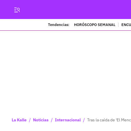
Tendencias:
HORÓSCOPO SEMANAL
ENCU
/
/
/
La Kalle
Noticias
Internacional
Tras la caída de 'El Men