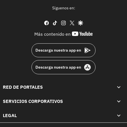
Síguenos en:
facebook
tiktok
instagram
twitter
google
youtube-
Más contenido en
footer
Descarga nuestra app en
Descarga nuestra app en
RED DE PORTALES
SERVICIOS CORPORATIVOS
LEGAL