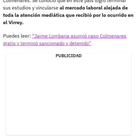
Colmenares. Se conoció que en este país logró terminar
sus estudios y vincularse
al mercado laboral alejada de
toda la atención mediática que recibió por lo ocurrido en
el Virrey.
Puedes leer:
"Jaime Lombana asumió caso Colmenares
gratis y terminó sancionado y detenido"
PUBLICIDAD