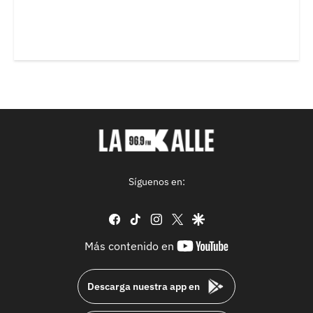
Síguenos en:
facebook
tiktok
instagram
twitter
google
youtube-
Más contenido en
footer
Descarga nuestra app en