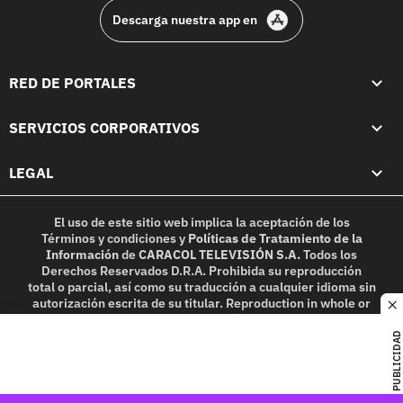
Descarga nuestra app en
RED DE PORTALES
SERVICIOS CORPORATIVOS
LEGAL
El uso de este sitio web implica la aceptación de los
Términos y condiciones
y
Políticas de Tratamiento de la
Información
de
CARACOL TELEVISIÓN S.A.
Todos los
Derechos Reservados D.R.A. Prohibida su reproducción
total o parcial, así como su traducción a cualquier idioma sin
autorización escrita de su titular. Reproduction in whole or
c
in part, or translation without written permission is
prohibited. All rights reserved 2025.
PUBLICIDAD
MIEMBRO DE: