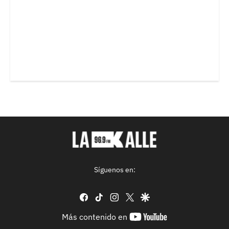
Síguenos en:
facebook
tiktok
instagram
twitter
google
youtube-
Más contenido en
footer