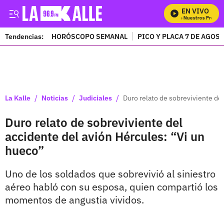
EN VIVO
Mira Todos Nuestros Program
Tendencias:
HORÓSCOPO SEMANAL
PICO Y PLACA 7 DE AGOS
PUBLICIDAD
/
/
/
La Kalle
Noticias
Judiciales
Duro relato de sobreviviente de
Duro relato de sobreviviente del
accidente del avión Hércules: “Vi un
hueco”
Uno de los soldados que sobrevivió al siniestro
aéreo habló con su esposa, quien compartió los
momentos de angustia vividos.