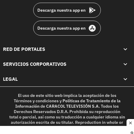
Descarga nuestra app en
Descarga nuestra app en
RED DE PORTALES
SERVICIOS CORPORATIVOS
LEGAL
El uso de este sitio web implica la aceptación de los
Términos y condiciones
y
Políticas de Tratamiento de la
Información
de
CARACOL TELEVISIÓN S.A.
Todos los
Derechos Reservados D.R.A. Prohibida su reproducción
total o parcial, así como su traducción a cualquier idioma sin
autorización escrita de su titular. Reproduction in whole or
c
in part, or translation without written permission is
prohibited. All rights reserved 2025.