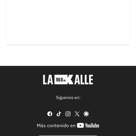
Síguenos en:
facebook
tiktok
instagram
twitter
google
youtube-
Más contenido en
footer