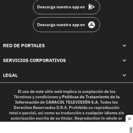
Descarga nuestra app en
Descarga nuestra app en
RED DE PORTALES
SERVICIOS CORPORATIVOS
LEGAL
El uso de este sitio web implica la aceptación de los
Términos y condiciones
y
Políticas de Tratamiento de la
Información
de
CARACOL TELEVISIÓN S.A.
Todos los
Derechos Reservados D.R.A. Prohibida su reproducción
total o parcial, así como su traducción a cualquier idioma sin
autorización escrita de su titular. Reproduction in whole or
c
in part, or translation without written permission is
prohibited. All rights reserved 2025.