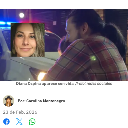
Diana Ospina aparece con vida
/Foto: redes sociales
Por:
Carolina Montenegro
23 de Feb, 2026
Whatsapp
Facebook
X