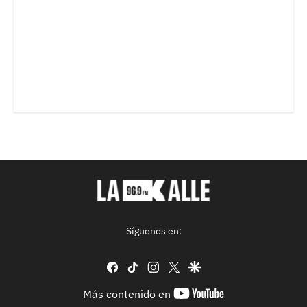
Síguenos en:
facebook
tiktok
instagram
twitter
google
youtube-
Más contenido en
footer