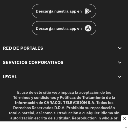
Descarga nuestra app en
Descarga nuestra app en
RED DE PORTALES
SERVICIOS CORPORATIVOS
LEGAL
El uso de este sitio web implica la aceptación de los
Términos y condiciones
y
Políticas de Tratamiento de la
Información
de
CARACOL TELEVISIÓN S.A.
Todos los
Derechos Reservados D.R.A. Prohibida su reproducción
total o parcial, así como su traducción a cualquier idioma sin
autorización escrita de su titular. Reproduction in whole or
c
in part, or translation without written permission is