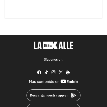
Síguenos en:
facebook
tiktok
instagram
twitter
google
youtube-
Más contenido en
footer
Descarga nuestra app en