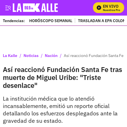
EN VIVO
Mira Todos Nuestros Programa
Tendencias:
HORÓSCOPO SEMANAL
TRASLADAN A EPA COLOM
PUBLICIDAD
/
/
/
La Kalle
Noticias
Nación
Así reaccionó Fundación Santa Fe t
Así reaccionó Fundación Santa Fe tras
muerte de Miguel Uribe: "Triste
desenlace"
La institución médica que lo atendió
incansablemente, emitió un reporte oficial
detallando los esfuerzos desplegados ante la
gravedad de su estado.