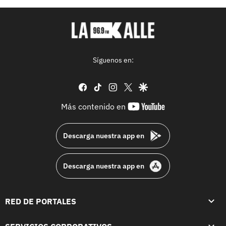
Síguenos en:
facebook
tiktok
instagram
twitter
google
youtube-
Más contenido en
footer
Descarga nuestra app en
Descarga nuestra app en
RED DE PORTALES