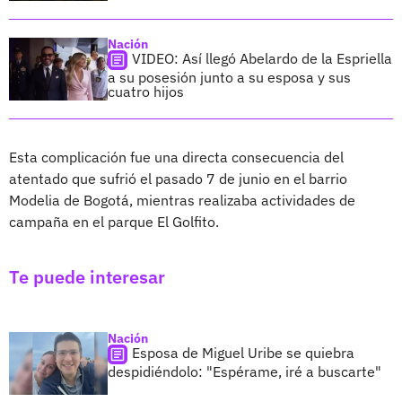
Nación
VIDEO: Así llegó Abelardo de la Espriella
a su posesión junto a su esposa y sus
cuatro hijos
Esta complicación fue una directa consecuencia del
atentado que sufrió el pasado 7 de junio en el barrio
Modelia de Bogotá, mientras realizaba actividades de
campaña en el parque El Golfito.
Te puede interesar
Nación
Esposa de Miguel Uribe se quiebra
despidiéndolo: "Espérame, iré a buscarte"