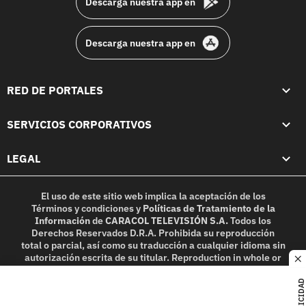
Descarga nuestra app en
Descarga nuestra app en
RED DE PORTALES
SERVICIOS CORPORATIVOS
LEGAL
El uso de este sitio web implica la aceptación de los
Términos y condiciones
y
Políticas de Tratamiento de la
Información
de
CARACOL TELEVISIÓN S.A.
Todos los
Derechos Reservados D.R.A. Prohibida su reproducción
total o parcial, así como su traducción a cualquier idioma sin
autorización escrita de su titular. Reproduction in whole or
c
in part, or translation without written permission is
prohibited. All rights reserved 2025.
PUBLICIDAD