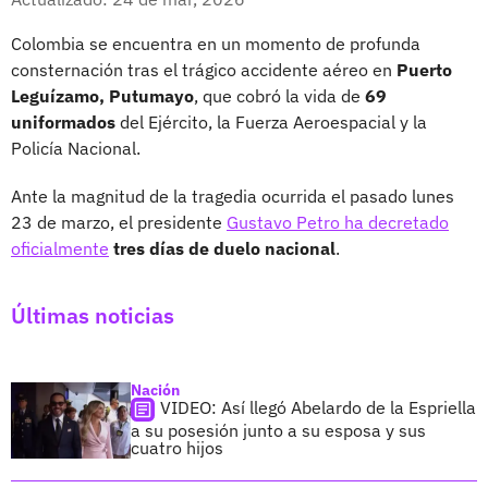
Colombia se encuentra en un momento de profunda
consternación tras el trágico accidente aéreo en
Puerto
Leguízamo, Putumayo
, que cobró la vida de
69
uniformados
del Ejército, la Fuerza Aeroespacial y la
Policía Nacional.
Ante la magnitud de la tragedia ocurrida el pasado lunes
23 de marzo, el presidente
Gustavo Petro ha decretado
oficialmente
tres días de duelo nacional
.
Últimas noticias
Nación
VIDEO: Así llegó Abelardo de la Espriella
a su posesión junto a su esposa y sus
cuatro hijos