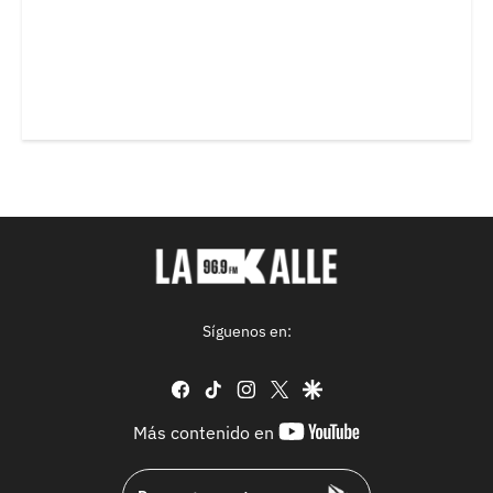
Síguenos en:
facebook
tiktok
instagram
twitter
google
youtube-
Más contenido en
footer